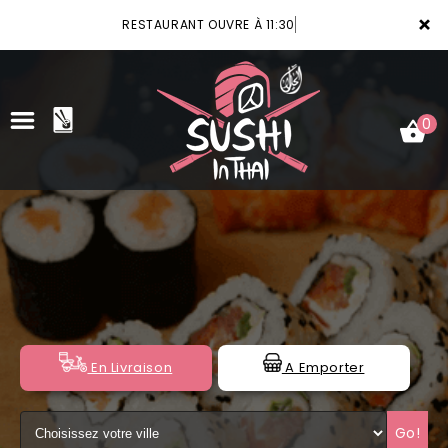
×
RESTAURANT OUVRE À 11:30
0
ACCUEIL
LA CARTE
VOTRE COMPTE
NOTRE RESTAURANT
En Livraison
A Emporter
VOS AVIS
Go!
MENTIONS LÉGALES