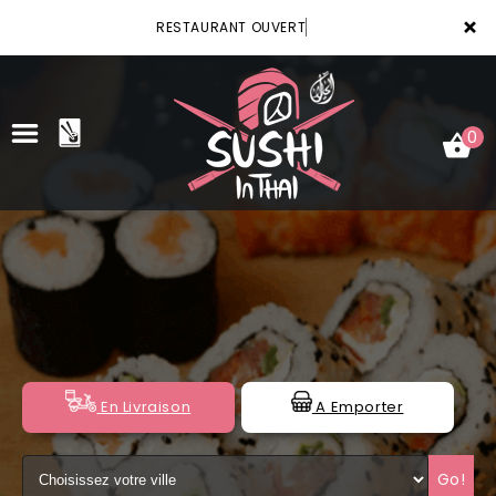
×
RESTAURANT OUVERT
0
ACCUEIL
LA CARTE
VOTRE COMPTE
NOTRE RESTAURANT
En Livraison
A Emporter
VOS AVIS
Go!
MENTIONS LÉGALES