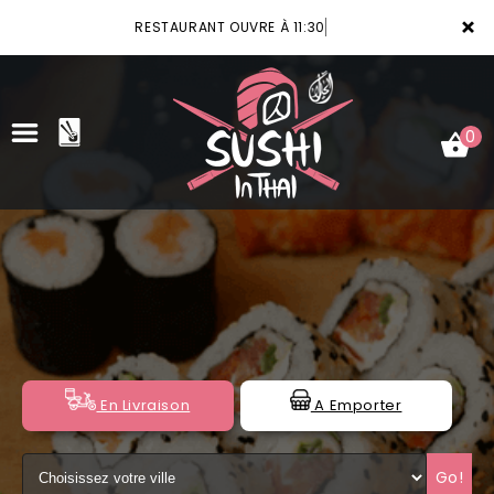
×
RESTAURANT OUVRE À 11:30
0
ACCUEIL
LA CARTE
VOTRE COMPTE
NOTRE RESTAURANT
En Livraison
A Emporter
VOS AVIS
Go!
MENTIONS LÉGALES