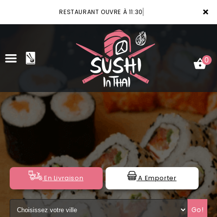
×
RESTAURANT OUVRE À 11:30
0
ACCUEIL
LA CARTE
VOTRE COMPTE
NOTRE RESTAURANT
En Livraison
A Emporter
VOS AVIS
Go!
MENTIONS LÉGALES