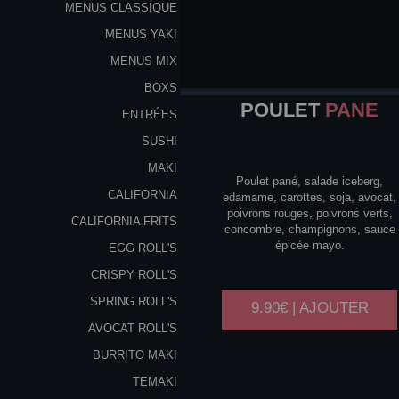
MENUS CLASSIQUE
MENUS YAKI
MENUS MIX
BOXS
POULET
PANE
ENTRÉES
SUSHI
MAKI
Poulet pané, salade iceberg,
CALIFORNIA
edamame, carottes, soja, avocat,
poivrons rouges, poivrons verts,
CALIFORNIA FRITS
concombre, champignons, sauce
épicée mayo.
EGG ROLL'S
CRISPY ROLL'S
SPRING ROLL'S
9.90€ | AJOUTER
AVOCAT ROLL'S
BURRITO MAKI
TEMAKI