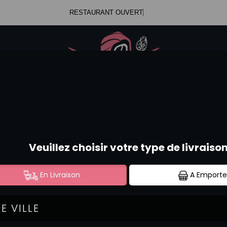
RESTAURANT OUVERT
.47.99.23.34
Se c
.52.58.44.12
SALADES ICEBERG