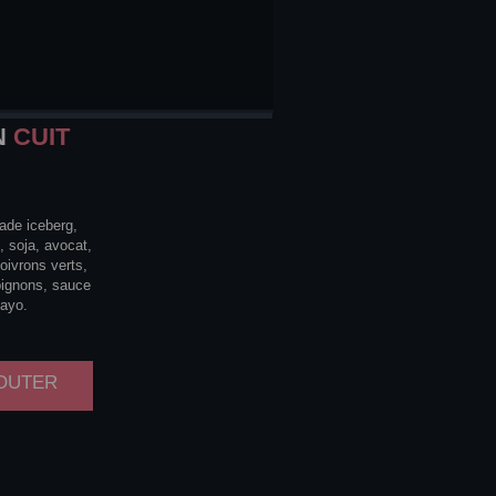
N
CUIT
ade iceberg,
 soja, avocat,
oivrons verts,
ignons, sauce
ayo.
JOUTER