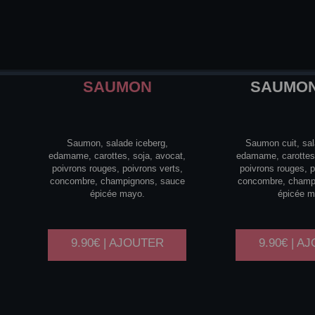
SAUMON
SAUMO
Saumon, salade iceberg,
Saumon cuit, sal
edamame, carottes, soja, avocat,
edamame, carottes,
poivrons rouges, poivrons verts,
poivrons rouges, p
concombre, champignons, sauce
concombre, champ
épicée mayo.
épicée m
9.90€ | AJOUTER
9.90€ | A