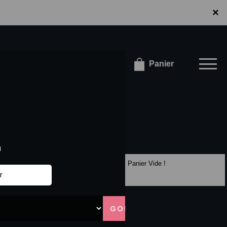
×
×
onnecter / S'inscrire
Panier
Panier Vide !