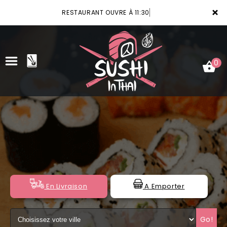
×
RESTAURANT OUVRE À 11:30
0
ACCUEIL
LA CARTE
VOTRE COMPTE
NOTRE RESTAURANT
En Livraison
A Emporter
VOS AVIS
Go!
MENTIONS LÉGALES