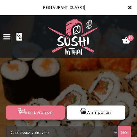
×
RESTAURANT OUVERT
0
ACCUEIL
LA CARTE
VOTRE COMPTE
NOTRE RESTAURANT
En Livraison
A Emporter
VOS AVIS
Go!
MENTIONS LÉGALES