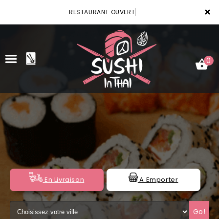
×
RESTAURANT OUVERT
0
ACCUEIL
LA CARTE
VOTRE COMPTE
NOTRE RESTAURANT
En Livraison
A Emporter
VOS AVIS
Go!
MENTIONS LÉGALES