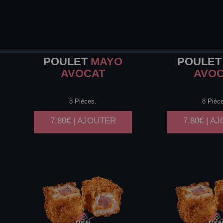
POULET
MAYO
POULET
AVOCAT
AVO
8 Pièces.
8 Pièc
7.80€ | AJOUTER
7.80€ | A