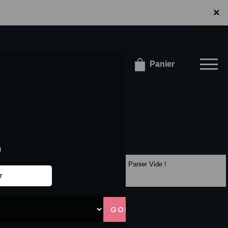
×
×
onnecter / S'inscrire
Panier
Panier Vide !