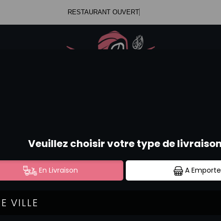
RESTAURANT OUVERT
.47.99.23.34
Se c
.52.58.44.12
CALIFORNIA FRITS