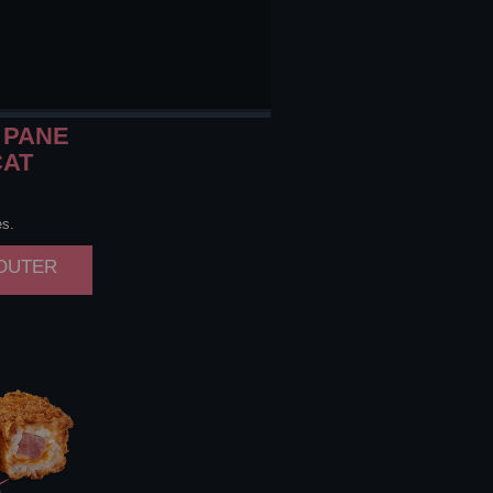
PANE
CAT
es.
JOUTER