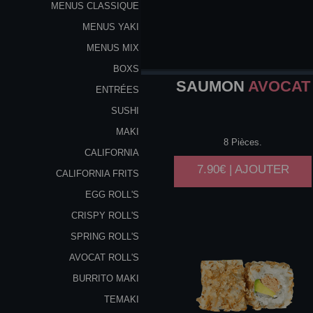
MENUS CLASSIQUE
MENUS YAKI
MENUS MIX
BOXS
SAUMON
AVOCAT
ENTRÉES
SUSHI
MAKI
8 Pièces.
CALIFORNIA
7.90€ | AJOUTER
CALIFORNIA FRITS
EGG ROLL'S
CRISPY ROLL'S
SPRING ROLL'S
AVOCAT ROLL'S
BURRITO MAKI
TEMAKI