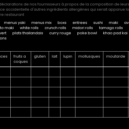
 déclarations de nos fournisseurs à propos de la composition de leur
 accidentelle d'autres ingrédients allergènes qui serait apparue lor
re restaurant
menus yaki
menus mix
boxs
entrees
sushi
maki
av
ito maki
white rolls
crunch rolls
midori rolls
tamago rolls
vert
plats thailandais
curry rouge
poke bowl
khao pad kai
sons
aces
fruits a
gluten
lait
lupin
mollusques
moutarde
coques