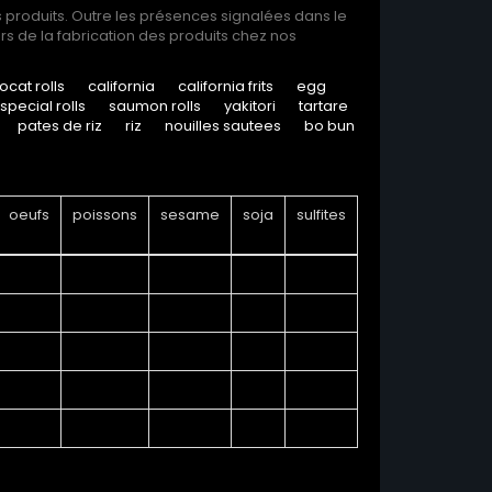
s produits. Outre les présences signalées dans le
s de la fabrication des produits chez nos
ocat rolls
california
california frits
egg
special rolls
saumon rolls
yakitori
tartare
pates de riz
riz
nouilles sautees
bo bun
oeufs
poissons
sesame
soja
sulfites