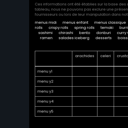
Ces informations ont été établies sur la base des
tableau, nous ne pouvons pas exclure une présence
fournisseurs ou lors de leur manipulation dans not
menus midi
menus enfant
menus classique
rolls
crispy rolls
spring rolls
temaki
burr
sashimi
chirashi
bento
donburi
curry 
ramen
salades iceberg
desserts
bois
arachides
celeri
crust
menu y1
menu y2
menu y3
menu y4
menu y5