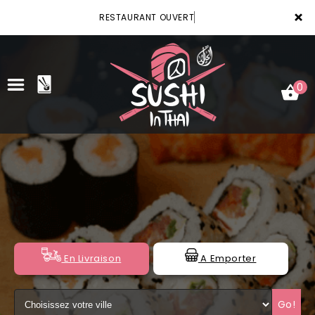
×
RESTAURANT OUVERT
0
ACCUEIL
LA CARTE
VOTRE COMPTE
NOTRE RESTAURANT
En Livraison
A Emporter
VOS AVIS
Go!
MENTIONS LÉGALES