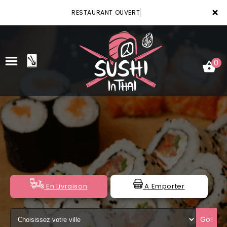
×
RESTAURANT OUVERT
0
ACCUEIL
LA CARTE
VOTRE COMPTE
NOTRE RESTAURANT
En Livraison
A Emporter
VOS AVIS
Go!
MENTIONS LÉGALES