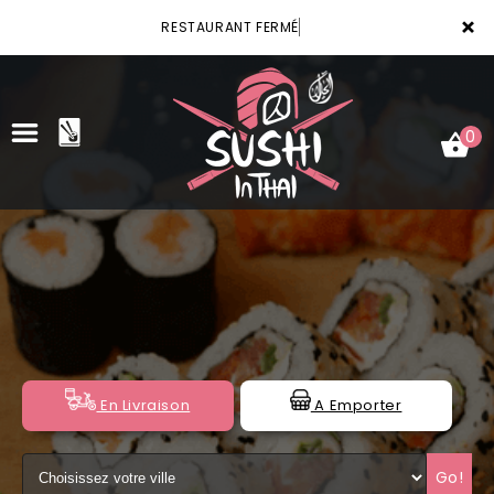
×
RESTAURANT FERMÉ
0
ACCUEIL
LA CARTE
VOTRE COMPTE
NOTRE RESTAURANT
En Livraison
A Emporter
VOS AVIS
Go!
MENTIONS LÉGALES