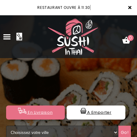
×
RESTAURANT OUVRE À 11:30
0
ACCUEIL
LA CARTE
VOTRE COMPTE
NOTRE RESTAURANT
En Livraison
A Emporter
VOS AVIS
Go!
MENTIONS LÉGALES