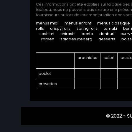
Ces informations ont été établies sur la base des
tableau, nous ne pouvons pas exclure une présence
fournisseurs ou lors de leur manipulation dans not
menus midi
menus enfant
menus classique
rolls
crispy rolls
spring rolls
temaki
burr
sashimi
chirashi
bento
donburi
curry 
ramen
salades iceberg
desserts
bois
arachides
celeri
crust
poulet
crevettes
© 2022 -
SU