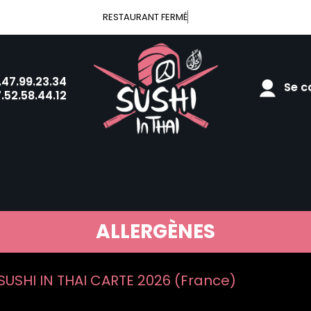
RESTAURANT FERMÉ
.47.99.23.34
Se co
.52.58.44.12
ALLERGÈNES
USHI IN THAI CARTE 2026 (France)