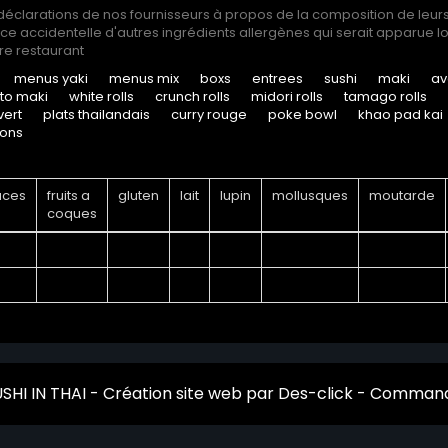
 déclarations de nos fournisseurs à propos de la composition de leur
 accidentelle d'autres ingrédients allergènes qui serait apparue lor
re restaurant
menus yaki
menus mix
boxs
entrees
sushi
maki
av
ito maki
white rolls
crunch rolls
midori rolls
tamago rolls
vert
plats thailandais
curry rouge
poke bowl
khao pad kai
sons
aces
fruits a
gluten
lait
lupin
mollusques
moutarde
coques
SHI IN THAI
- Création site web par
Des-click
-
Commande