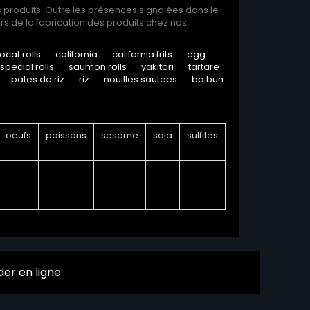
s produits. Outre les présences signalées dans le
s de la fabrication des produits chez nos
ocat rolls
california
california frits
egg
special rolls
saumon rolls
yakitori
tartare
pates de riz
riz
nouilles sautees
bo bun
oeufs
poissons
sesame
soja
sulfites
r en ligne