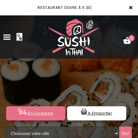
×
RESTAURANT OUVRE À 11:30
0
ACCUEIL
LA CARTE
VOTRE COMPTE
NOTRE RESTAURANT
En Livraison
A Emporter
VOS AVIS
Go!
MENTIONS LÉGALES