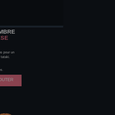
MBRE
ESE
us pour un
tataki.
es.
JOUTER