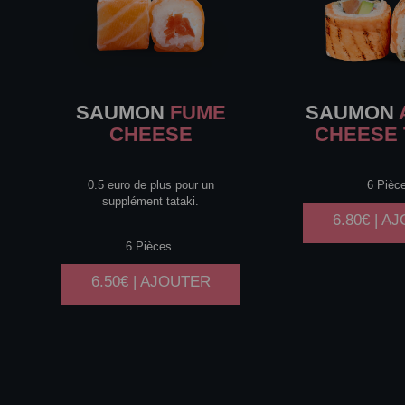
SAUMON
FUME
SAUMON
CHEESE
CHEESE 
0.5 euro de plus pour un
6 Pièc
supplément tataki.
6.80€ | A
6 Pièces.
6.50€ | AJOUTER