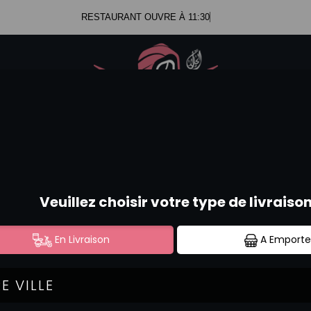
RESTAURANT OUVRE À 11:30
.47.99.23.34
Se c
.52.58.44.12
SAUMON ROLL'S