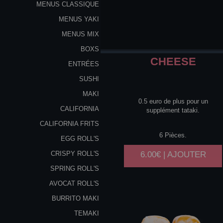
MENUS CLASSIQUE
MENUS YAKI
MENUS MIX
BOXS
CHEESE
ENTRÉES
SUSHI
MAKI
0.5 euro de plus pour un
CALIFORNIA
supplément tataki.
CALIFORNIA FRITS
6 Pièces.
EGG ROLL'S
6.00€ | AJOUTER
CRISPY ROLL'S
SPRING ROLL'S
AVOCAT ROLL'S
BURRITO MAKI
TEMAKI