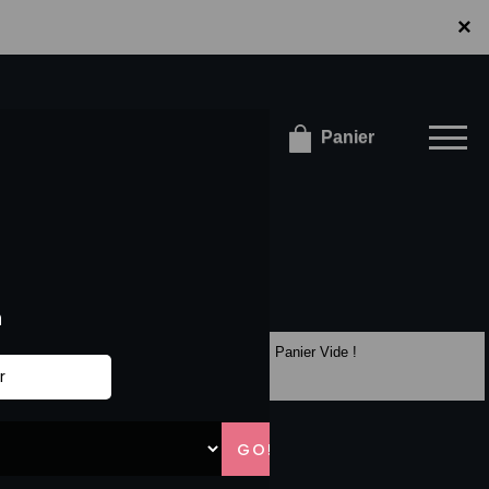
×
×
onnecter / S'inscrire
Panier
Panier Vide !