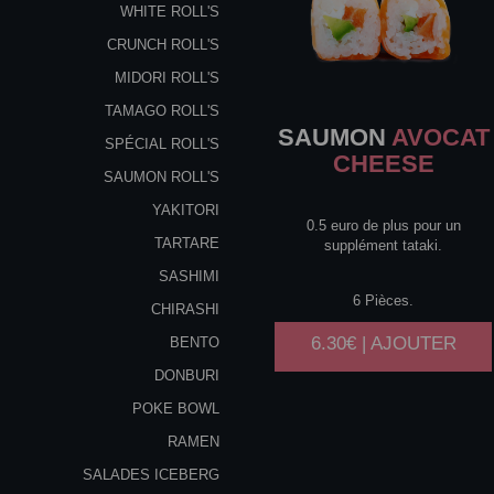
WHITE ROLL'S
CRUNCH ROLL'S
MIDORI ROLL'S
TAMAGO ROLL'S
SAUMON
AVOCAT
SPÉCIAL ROLL'S
CHEESE
SAUMON ROLL'S
YAKITORI
0.5 euro de plus pour un
TARTARE
supplément tataki.
SASHIMI
6 Pièces.
CHIRASHI
6.30€ | AJOUTER
BENTO
DONBURI
POKE BOWL
RAMEN
SALADES ICEBERG