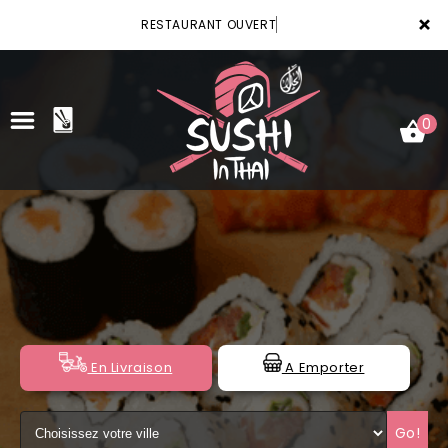
×
RESTAURANT OUVERT
0
ACCUEIL
LA CARTE
VOTRE COMPTE
NOTRE RESTAURANT
En Livraison
A Emporter
VOS AVIS
Go!
MENTIONS LÉGALES