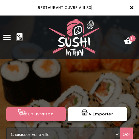
×
RESTAURANT OUVRE À 11:30
0
ACCUEIL
LA CARTE
VOTRE COMPTE
NOTRE RESTAURANT
En Livraison
A Emporter
VOS AVIS
Go!
MENTIONS LÉGALES