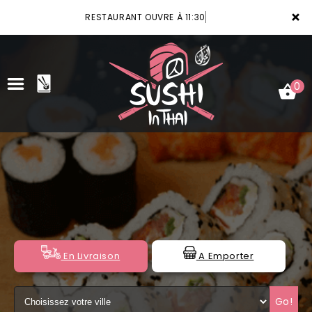
×
RESTAURANT OUVRE À 11:30
0
ACCUEIL
LA CARTE
VOTRE COMPTE
NOTRE RESTAURANT
En Livraison
A Emporter
VOS AVIS
Go!
MENTIONS LÉGALES