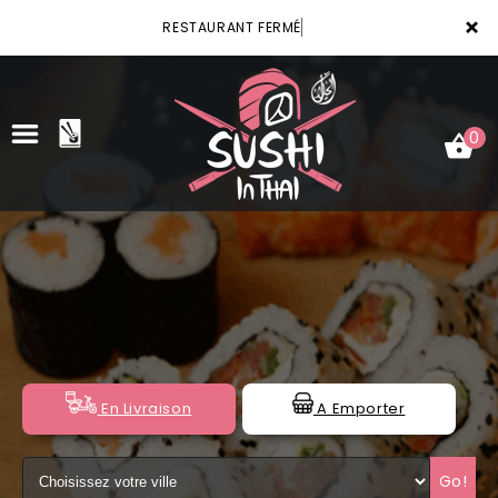
×
RESTAURANT FERMÉ
0
ACCUEIL
LA CARTE
VOTRE COMPTE
NOTRE RESTAURANT
En Livraison
A Emporter
VOS AVIS
Go!
MENTIONS LÉGALES