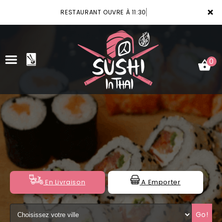
×
RESTAURANT OUVRE À 11:30
0
ACCUEIL
LA CARTE
VOTRE COMPTE
NOTRE RESTAURANT
En Livraison
A Emporter
VOS AVIS
Go!
MENTIONS LÉGALES