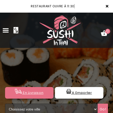
×
RESTAURANT OUVRE À 11:30
0
ACCUEIL
LA CARTE
VOTRE COMPTE
NOTRE RESTAURANT
En Livraison
A Emporter
VOS AVIS
Go!
MENTIONS LÉGALES