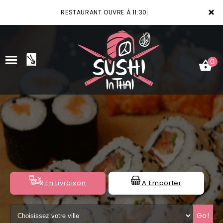
×
RESTAURANT OUVRE À 11:30
0
ACCUEIL
LA CARTE
VOTRE COMPTE
NOTRE RESTAURANT
En Livraison
A Emporter
VOS AVIS
Go!
MENTIONS LÉGALES