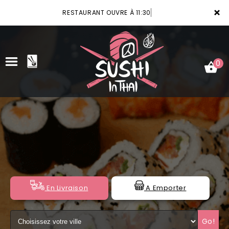
×
RESTAURANT OUVRE À 11:30
0
ACCUEIL
LA CARTE
VOTRE COMPTE
NOTRE RESTAURANT
En Livraison
A Emporter
VOS AVIS
Go!
MENTIONS LÉGALES