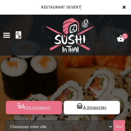
×
RESTAURANT OUVERT
0
ACCUEIL
LA CARTE
VOTRE COMPTE
NOTRE RESTAURANT
En Livraison
A Emporter
VOS AVIS
Go!
MENTIONS LÉGALES