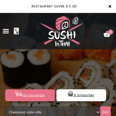
×
RESTAURANT OUVRE À 11:30
0
ACCUEIL
LA CARTE
VOTRE COMPTE
NOTRE RESTAURANT
En Livraison
A Emporter
VOS AVIS
Go!
MENTIONS LÉGALES