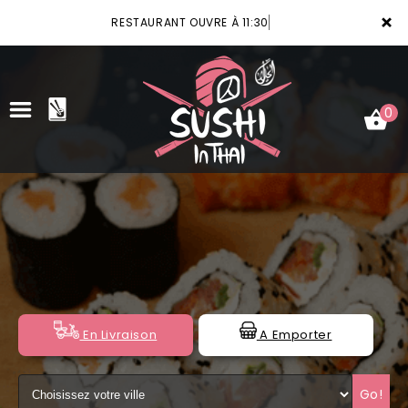
×
RESTAURANT OUVRE À 11:30
0
ACCUEIL
LA CARTE
VOTRE COMPTE
NOTRE RESTAURANT
En Livraison
A Emporter
VOS AVIS
Go!
MENTIONS LÉGALES