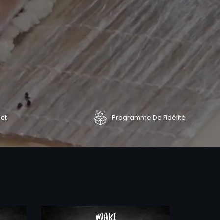
ect
Programme De Fidélité
COMMANDER
COMMAND
MAKI