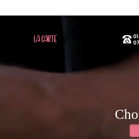
01
LA CARTE
07
Choi