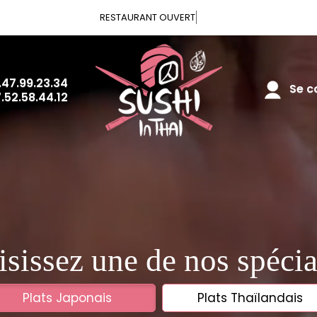
RESTAURANT O
.47.99.23.34
Se co
.52.58.44.12
sissez une de nos spécia
Plats Japonais
Plats Thaïlandais