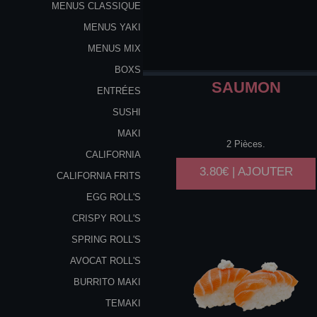
MENUS CLASSIQUE
MENUS YAKI
MENUS MIX
BOXS
SAUMON
ENTRÉES
SUSHI
MAKI
2 Pièces.
CALIFORNIA
3.80€ | AJOUTER
CALIFORNIA FRITS
EGG ROLL'S
CRISPY ROLL'S
SPRING ROLL'S
AVOCAT ROLL'S
BURRITO MAKI
TEMAKI