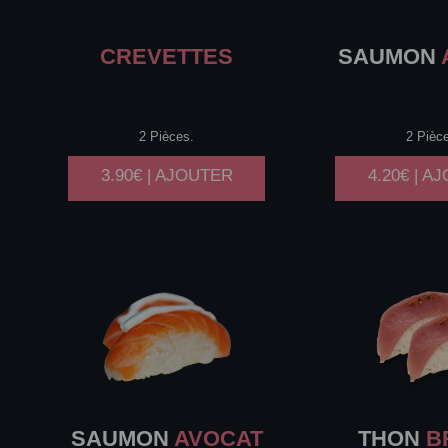
CREVETTES
SAUMON
2 Pièces.
2 Pièc
3.90€ | AJOUTER
4.20€ | A
SAUMON
AVOCAT
THON
B