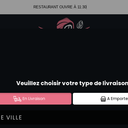
RESTAURANT OUVRE À 11:30
.47.99.23.34
Se c
.52.58.44.12
SUSHI