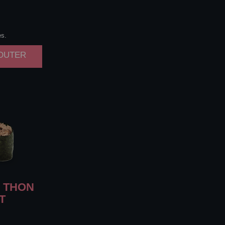
es.
JOUTER
N
THON
T