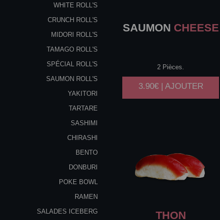
WHITE ROLL'S
CRUNCH ROLL'S
SAUMON
CHEESE
MIDORI ROLL'S
TAMAGO ROLL'S
SPÉCIAL ROLL'S
2 Pièces.
SAUMON ROLL'S
3.90€ | AJOUTER
YAKITORI
TARTARE
SASHIMI
CHIRASHI
BENTO
DONBURI
POKE BOWL
RAMEN
SALADES ICEBERG
THON