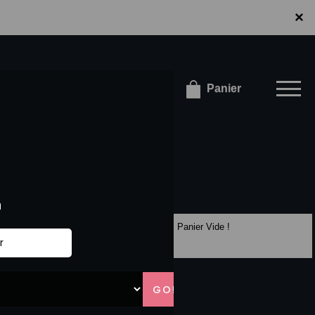
×
×
onnecter / S'inscrire
Panier
Panier Vide !