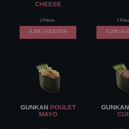
CHEESE
2 Pièces.
2 Pièc
4.30€ | AJOUTER
4.20€ | A
GUNKAN
POULET
GUNKA
MAYO
CUI