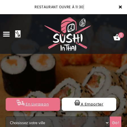
×
RESTAURANT OUVRE À 11:30
0
ACCUEIL
LA CARTE
VOTRE COMPTE
NOTRE RESTAURANT
En Livraison
A Emporter
VOS AVIS
Go!
MENTIONS LÉGALES