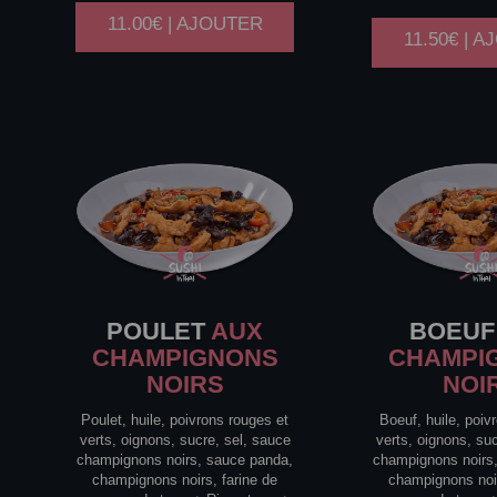
11.00€ | AJOUTER
11.50€ | 
POULET
AUX
BOEUF
CHAMPIGNONS
CHAMPI
NOIRS
NOI
Poulet, huile, poivrons rouges et
Boeuf, huile, poiv
verts, oignons, sucre, sel, sauce
verts, oignons, su
champignons noirs, sauce panda,
champignons noirs
champignons noirs, farine de
champignons noir