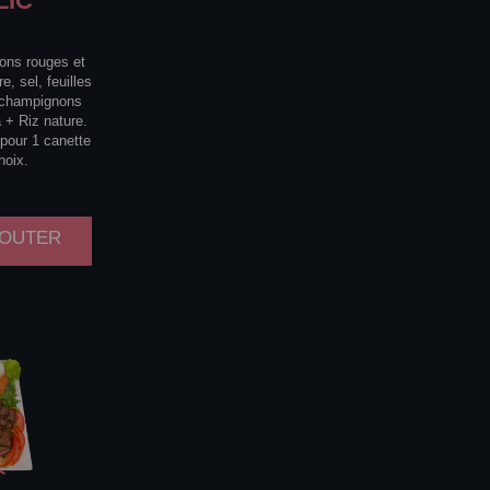
LIC
rons rouges et
e, sel, feuilles
e champignons
 + Riz nature.
 pour 1 canette
hoix.
AJOUTER