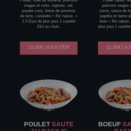
Poulet, huile de sésame, poivrons
Poulet sauté, hu
rouges et verts, oignons, sel,
poivrons rouges e
poudre curry, farine de pommes
sucre, sauce de t
de terre, coriandre + Riz nature. +
paprika et farine
1.5 Euro de plus pour 1 canette
terre + Riz nature
33cl au choix.
plus pour 1 canette
11.00€ | AJOUTER
11.00€ | 
POULET
SAUTE
BOEUF
SA