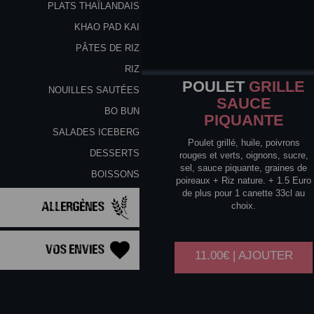
PLATS THAÏLANDAIS
KHAO PAD KAI
PÂTES DE RIZ
RIZ
POULET
GRILLE
NOUILLES SAUTÉES
SAUCE
BO BUN
PIQUANTE
SALADES ICEBERG
Poulet grillé, huile, poivrons
DESSERTS
rouges et verts, oignons, sucre,
sel, sauce piquante, graines de
BOISSONS
poireaux + Riz nature. + 1.5 Euro
de plus pour 1 canette 33cl au
Allergènes
choix.
Vos Envies
11.00€ | AJOUTER