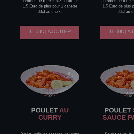
pommes de terre + Riz nature. +
pommes de terre +
1.5 Euro de plus pour 1 canette
1.5 Euro de plus 
33cl au choix.
33cl au c
11.00€ | AJOUTER
11.00€ | 
POULET
AU
POULET
CURRY
SAUCE P