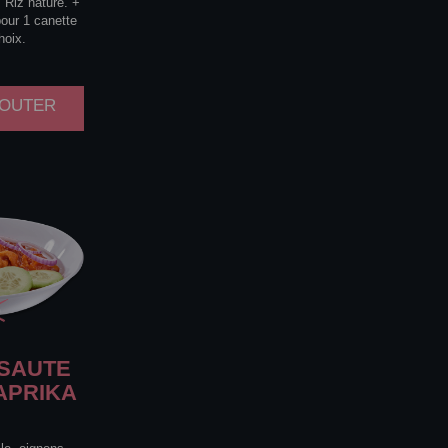
 Riz nature. +
pour 1 canette
hoix.
AJOUTER
SAUTE
APRIKA