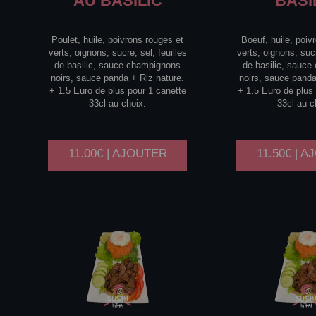
AU BASILIC
BASI
Poulet, huile, poivrons rouges et
Boeuf, huile, poiv
verts, oignons, sucre, sel, feuilles
verts, oignons, sucr
de basilic, sauce champignons
de basilic, sauc
noirs, sauce panda + Riz nature.
noirs, sauce panda
+ 1.5 Euro de plus pour 1 canette
+ 1.5 Euro de plus
33cl au choix.
33cl au c
11.00€ | AJOUTER
11.50€ | 