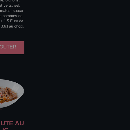
ile, oignons,
t verts, sel,
omates, sauce
 de pommes de
. + 1.5 Euro de
 33cl au choix.
AJOUTER
UTE AU