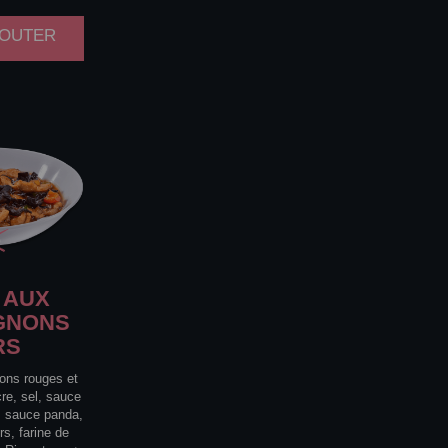
AJOUTER
AUX
GNONS
RS
rons rouges et
cre, sel, sauce
, sauce panda,
s, farine de