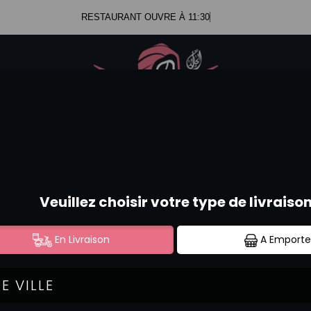
RESTAURANT OUVR
.47.99.23.34
Se c
.52.58.44.12
PLATS THAÏLANDAIS