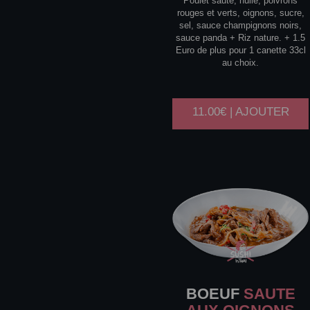
Poulet sauté, huile, poivrons
rouges et verts, oignons, sucre,
sel, sauce champignons noirs,
sauce panda + Riz nature. + 1.5
Euro de plus pour 1 canette 33cl
au choix.
11.00€ | AJOUTER
BOEUF
SAUTE