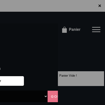
×
×
onnecter / S'inscrire
Panier
Panier Vide !