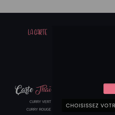
01
LA CARTE
07
Carte
Thaï
CURRY VERT
CURRY ROUGE