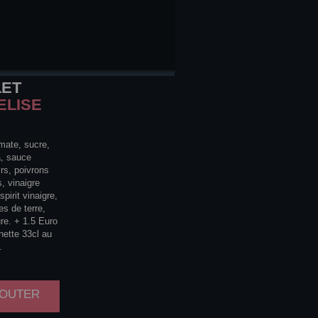
LET
ELISE
mate, sucre,
, sauce
rs, poivrons
, vinaigre
pirit vinaigre,
s de terre,
re. + 1.5 Euro
nette 33cl au
.
AJOUTER