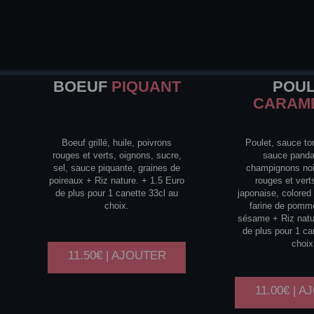
BOEUF
PIQUANT
POU
CARAM
Boeuf grillé, huile, poivrons
Poulet, sauce to
rouges et verts, oignons, sucre,
sauce panda
sel, sauce piquante, graines de
champignons noi
poireaux + Riz nature. + 1.5 Euro
rouges et verts
de plus pour 1 canette 33cl au
japonaise, colored s
choix.
farine de pomme
sésame + Riz natu
de plus pour 1 ca
choix
11.50€ | AJOUTER
11.00€ | 