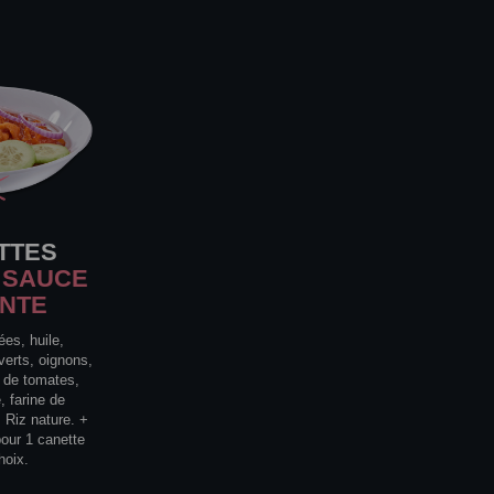
TTES
 SAUCE
ANTE
ées, huile,
verts, oignons,
e de tomates,
, farine de
 Riz nature. +
pour 1 canette
hoix.