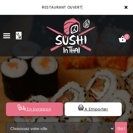
×
RESTAURANT OUVERT
0
ACCUEIL
LA CARTE
VOTRE COMPTE
NOTRE RESTAURANT
En Livraison
A Emporter
VOS AVIS
Go!
MENTIONS LÉGALES