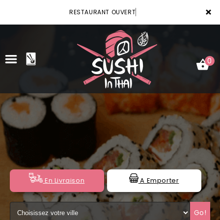
×
RESTAURANT OUVERT
0
ACCUEIL
LA CARTE
VOTRE COMPTE
NOTRE RESTAURANT
En Livraison
A Emporter
VOS AVIS
Go!
MENTIONS LÉGALES