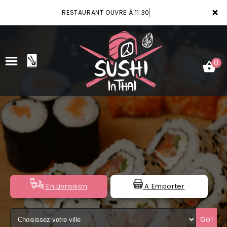
×
RESTAURANT OUVRE À 11:30
0
ACCUEIL
LA CARTE
VOTRE COMPTE
NOTRE RESTAURANT
En Livraison
A Emporter
VOS AVIS
Go!
MENTIONS LÉGALES