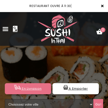
×
RESTAURANT OUVRE À 11:30
0
ACCUEIL
LA CARTE
VOTRE COMPTE
NOTRE RESTAURANT
En Livraison
A Emporter
VOS AVIS
Go!
MENTIONS LÉGALES