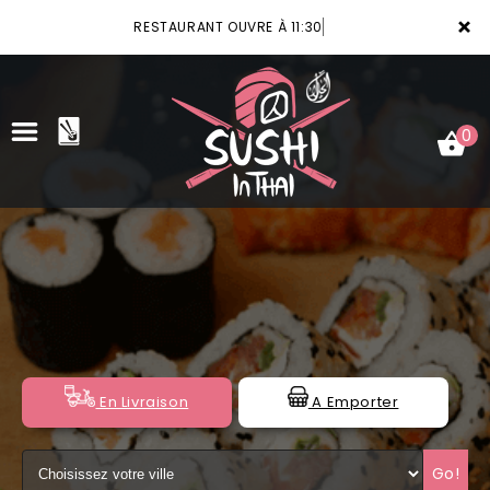
×
RESTAURANT OUVRE À 11:30
0
ACCUEIL
LA CARTE
VOTRE COMPTE
NOTRE RESTAURANT
En Livraison
A Emporter
VOS AVIS
Go!
MENTIONS LÉGALES