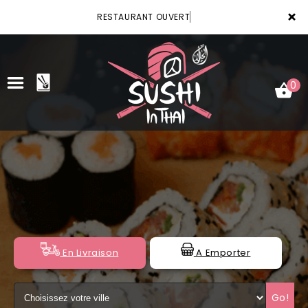
×
RESTAURANT OUVERT
0
ACCUEIL
LA CARTE
VOTRE COMPTE
NOTRE RESTAURANT
En Livraison
A Emporter
VOS AVIS
Go!
MENTIONS LÉGALES