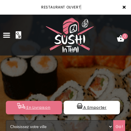
×
RESTAURANT OUVERT
0
ACCUEIL
LA CARTE
VOTRE COMPTE
NOTRE RESTAURANT
En Livraison
A Emporter
VOS AVIS
Go!
MENTIONS LÉGALES