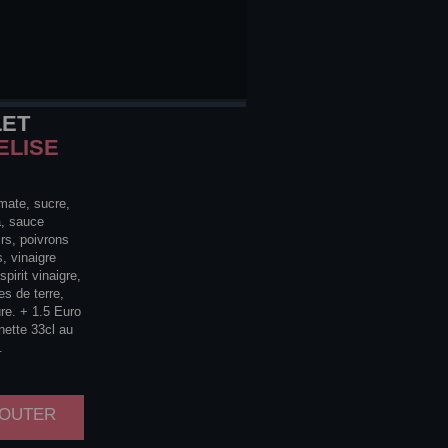
LET
ELISE
mate, sucre,
, sauce
rs, poivrons
, vinaigre
pirit vinaigre,
s de terre,
re. + 1.5 Euro
nette 33cl au
.
AJOUTER