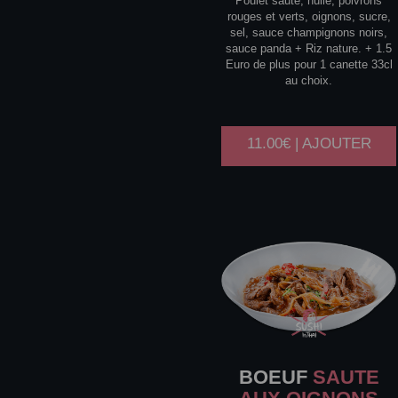
Poulet sauté, huile, poivrons
rouges et verts, oignons, sucre,
sel, sauce champignons noirs,
sauce panda + Riz nature. + 1.5
Euro de plus pour 1 canette 33cl
au choix.
11.00€ | AJOUTER
BOEUF
SAUTE