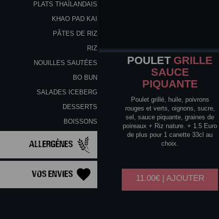
PLATS THAÏLANDAIS
KHAO PAD KAI
PÂTES DE RIZ
RIZ
POULET
GRILLE
NOUILLES SAUTÉES
SAUCE
BO BUN
PIQUANTE
SALADES ICEBERG
Poulet grillé, huile, poivrons
DESSERTS
rouges et verts, oignons, sucre,
sel, sauce piquante, graines de
BOISSONS
poireaux + Riz nature. + 1.5 Euro
de plus pour 1 canette 33cl au
Allergènes
choix.
Vos Envies
11.00€ | AJOUTER