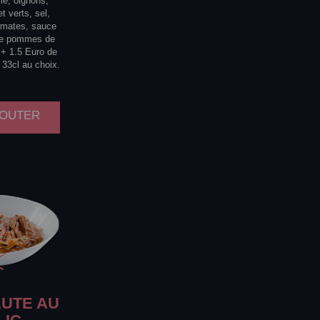
ile, oignons,
t verts, sel,
omates, sauce
 de pommes de
. + 1.5 Euro de
 33cl au choix.
AJOUTER
UTE AU