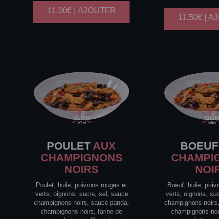
11.00€ | AJOUTER
11.50€ | 
POULET
AUX
BOEUF
CHAMPIGNONS
CHAMPI
NOIRS
NOI
Poulet, huile, poivrons rouges et
Boeuf, huile, poiv
verts, oignons, sucre, sel, sauce
verts, oignons, su
champignons noirs, sauce panda,
champignons noirs
champignons noirs, farine de
champignons noir