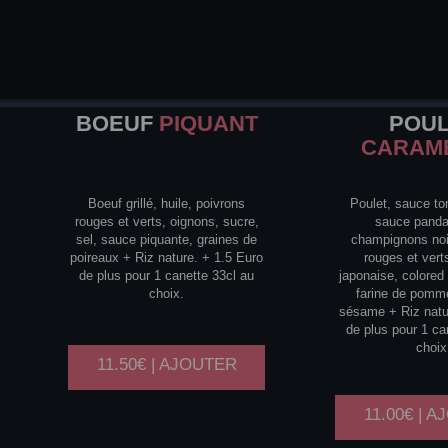
BOEUF
PIQUANT
POU
CARAM
Boeuf grillé, huile, poivrons
Poulet, sauce to
rouges et verts, oignons, sucre,
sauce panda
sel, sauce piquante, graines de
champignons noi
poireaux + Riz nature. + 1.5 Euro
rouges et verts
de plus pour 1 canette 33cl au
japonaise, colored s
choix.
farine de pomme
sésame + Riz natu
de plus pour 1 ca
choix
11.50€ | AJOUTER
11.00€ | 