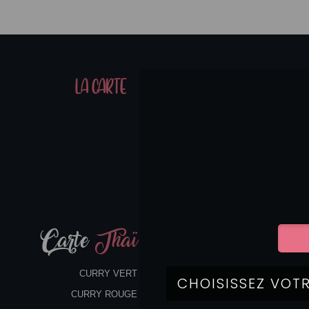
01
LA CARTE
07
Carte
Thaï
CURRY VERT
CURRY ROUGE