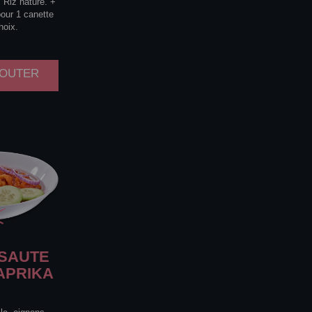
 Riz nature. +
pour 1 canette
hoix.
AJOUTER
SAUTE
APRIKA