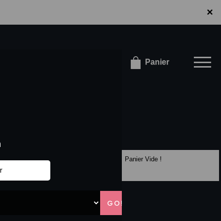
×
×
onnecter / S'inscrire
Panier
Panier Vide !