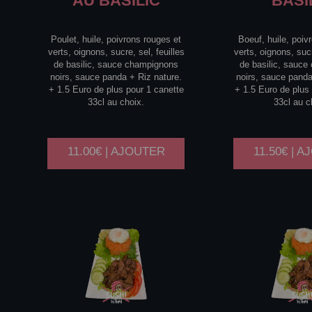
AU BASILIC
BASI
Poulet, huile, poivrons rouges et
Boeuf, huile, poiv
verts, oignons, sucre, sel, feuilles
verts, oignons, sucr
de basilic, sauce champignons
de basilic, sauc
noirs, sauce panda + Riz nature.
noirs, sauce panda
+ 1.5 Euro de plus pour 1 canette
+ 1.5 Euro de plus
33cl au choix.
33cl au c
11.00€ | AJOUTER
11.50€ | 