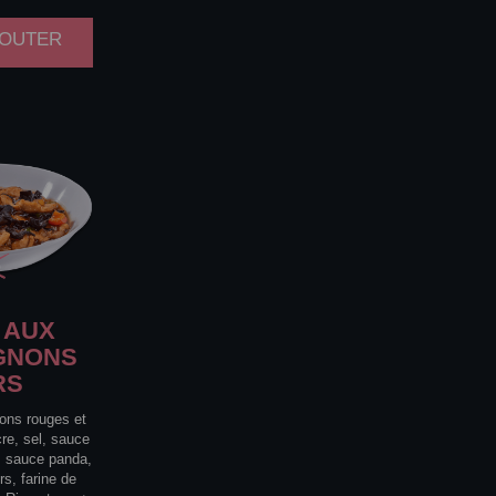
AJOUTER
AUX
GNONS
RS
rons rouges et
cre, sel, sauce
, sauce panda,
s, farine de