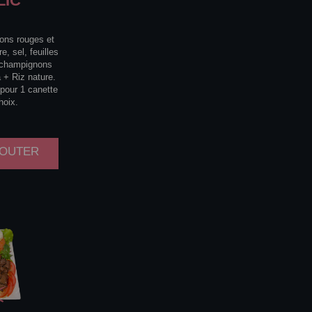
LIC
rons rouges et
e, sel, feuilles
e champignons
 + Riz nature.
 pour 1 canette
hoix.
AJOUTER