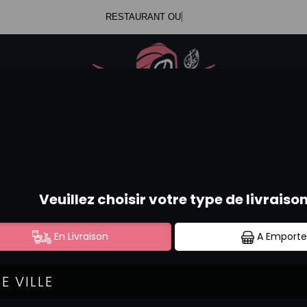
V
.47.99.23.34
Se c
.52.58.44.12
PLATS THAÏLANDAIS