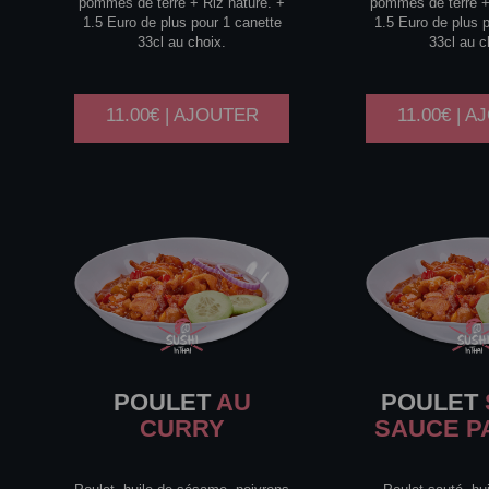
pommes de terre + Riz nature. +
pommes de terre +
1.5 Euro de plus pour 1 canette
1.5 Euro de plus 
33cl au choix.
33cl au c
11.00€ | AJOUTER
11.00€ | 
POULET
AU
POULET
CURRY
SAUCE P