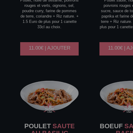
Poulet, huile de sésame, poivrons
Poulet sauté, hu
rouges et verts, oignons, sel,
poivrons rouges e
poudre curry, farine de pommes
sucre, sauce de t
de terre, coriandre + Riz nature. +
paprika et farine
1.5 Euro de plus pour 1 canette
terre + Riz nature
33cl au choix.
plus pour 1 canette
11.00€ | AJOUTER
11.00€ | 
POULET
SAUTE
BOEUF
SA