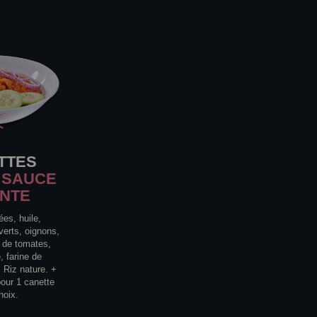
TTES
 SAUCE
ANTE
ées, huile,
verts, oignons,
e de tomates,
, farine de
 Riz nature. +
pour 1 canette
hoix.