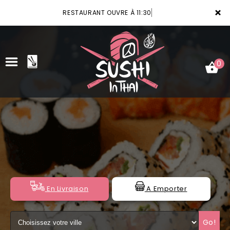
×
RESTAURANT OUVRE À 11:30
0
ACCUEIL
LA CARTE
VOTRE COMPTE
NOTRE RESTAURANT
En Livraison
A Emporter
VOS AVIS
Go!
MENTIONS LÉGALES