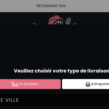
RE
.47.99.23.34
Se c
.52.58.44.12
RIZ