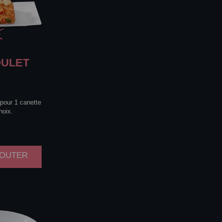
ULET
 pour 1 canette
hoix.
AJOUTER