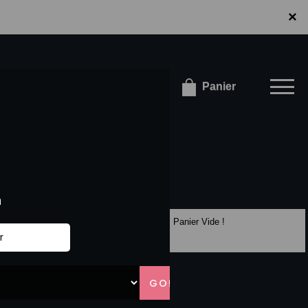
×
×
onnecter / S'inscrire
Panier
Panier Vide !