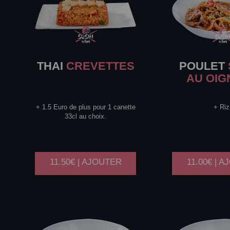
THAI
CREVETTES
POULET
AU OI
+ 1.5 Euro de plus pour 1 canette
+ Riz
33cl au choix.
11.50€ | AJOUTER
11.00€ | 