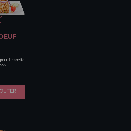
OEUF
 pour 1 canette
hoix.
AJOUTER