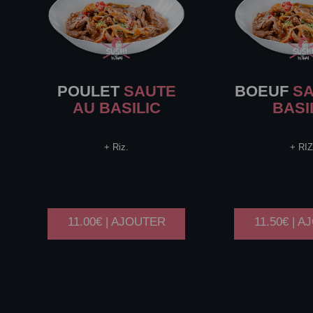
POULET
SAUTE
BOEUF
SA
AU BASILIC
BASI
+ Riz.
+ RIZ
11.00€ | AJOUTER
11.50€ | 