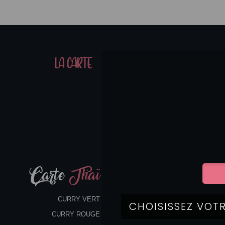
01
LA CARTE
07
Carte
Thaï
CURRY VERT
CURRY ROUGE