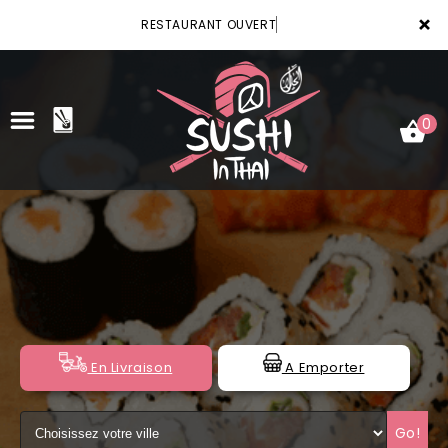
×
RESTAURANT OUVERT
0
ACCUEIL
LA CARTE
VOTRE COMPTE
NOTRE RESTAURANT
En Livraison
A Emporter
VOS AVIS
Go!
MENTIONS LÉGALES