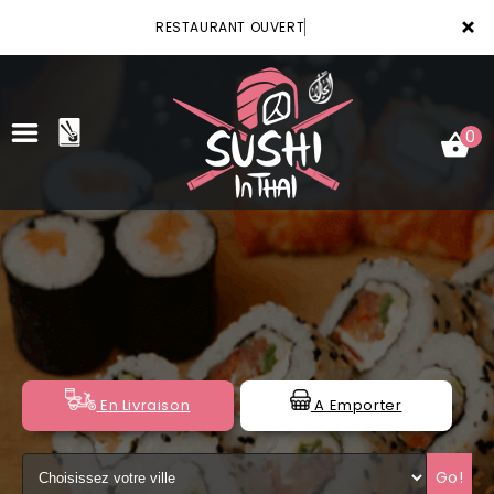
×
RESTAURANT OUVERT
0
ACCUEIL
LA CARTE
VOTRE COMPTE
NOTRE RESTAURANT
En Livraison
A Emporter
VOS AVIS
Go!
MENTIONS LÉGALES