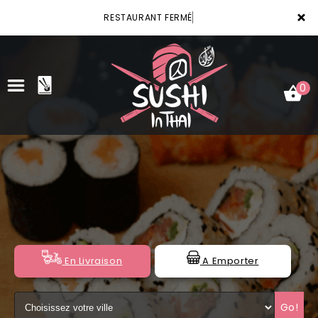
×
RESTAURANT FERMÉ
0
ACCUEIL
LA CARTE
VOTRE COMPTE
NOTRE RESTAURANT
En Livraison
A Emporter
VOS AVIS
Go!
MENTIONS LÉGALES