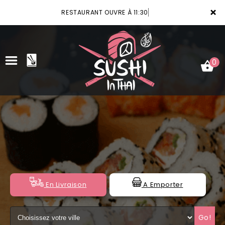
×
RESTAURANT OUVRE À 11:30
0
ACCUEIL
LA CARTE
VOTRE COMPTE
NOTRE RESTAURANT
En Livraison
A Emporter
VOS AVIS
Go!
MENTIONS LÉGALES