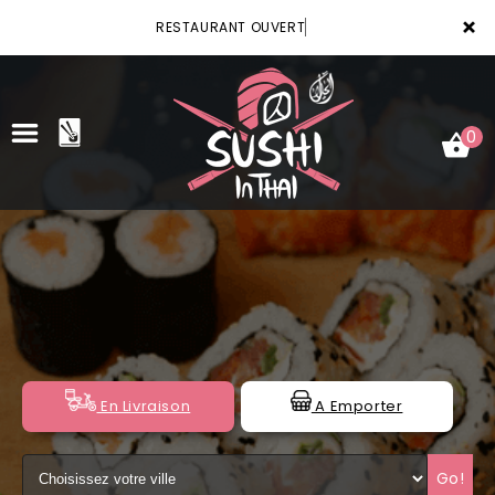
×
RESTAURANT OUVERT
0
ACCUEIL
LA CARTE
VOTRE COMPTE
NOTRE RESTAURANT
En Livraison
A Emporter
VOS AVIS
Go!
MENTIONS LÉGALES