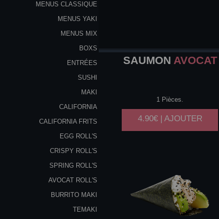
MENUS CLASSIQUE
MENUS YAKI
MENUS MIX
BOXS
SAUMON
AVOCAT
ENTRÉES
SUSHI
MAKI
1 Pièces.
CALIFORNIA
4.90€ | AJOUTER
CALIFORNIA FRITS
EGG ROLL'S
CRISPY ROLL'S
SPRING ROLL'S
AVOCAT ROLL'S
BURRITO MAKI
TEMAKI