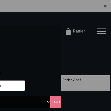
×
×
onnecter / S'inscrire
Panier
Panier Vide !