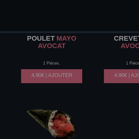
POULET
MAYO
CREVE
AVOCAT
AVO
1 Pièces.
1 Pièc
4.90€ | AJOUTER
4.90€ | A