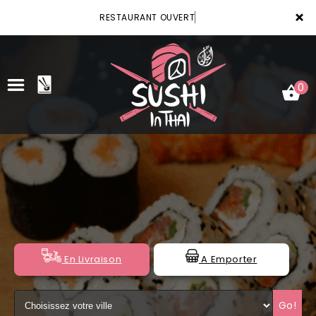
×
RESTAURANT OUVERT
0
ACCUEIL
LA CARTE
VOTRE COMPTE
NOTRE RESTAURANT
En Livraison
A Emporter
VOS AVIS
Go!
MENTIONS LÉGALES