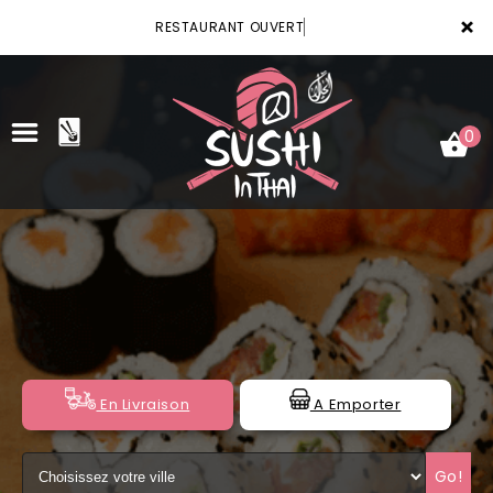
×
RESTAURANT OUVERT
0
ACCUEIL
LA CARTE
VOTRE COMPTE
NOTRE RESTAURANT
En Livraison
A Emporter
VOS AVIS
Go!
MENTIONS LÉGALES